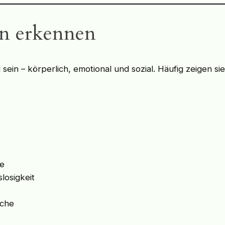
n erkennen
sein – körperlich, emotional und sozial. Häufig zeigen si
he
losigkeit
ache