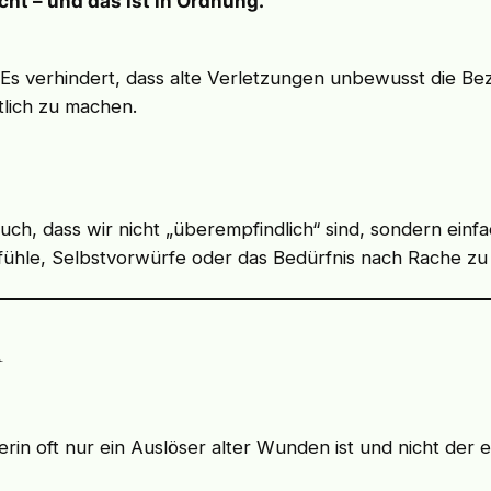
scht – und das ist in Ordnung.“
d: Es verhindert, dass alte Verletzungen unbewusst die B
tlich zu machen.
ch, dass wir nicht „überempfindlich“ sind, sondern ein
efühle, Selbstvorwürfe oder das Bedürfnis nach Rache zu
n
n oft nur ein Auslöser alter Wunden ist und nicht der ei