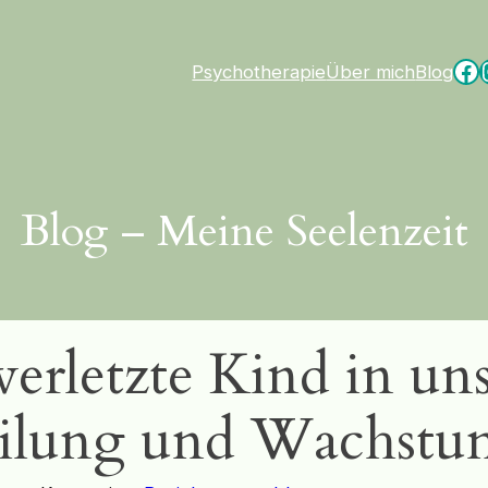
Fa
Psychotherapie
Über mich
Blog
Blog – Meine Seelenzeit
verletzte Kind in u
ilung und Wachstu