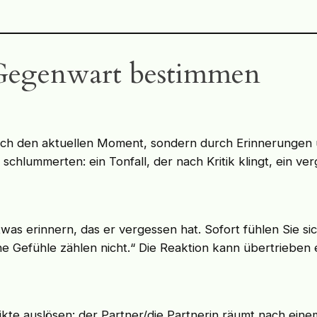
Gegenwart bestimmen
durch den aktuellen Moment, sondern durch Erinnerungen 
chlummerten: ein Tonfall, der nach Kritik klingt, ein ve
n etwas erinnern, das er vergessen hat. Sofort fühlen Sie
ine Gefühle zählen nicht.“ Die Reaktion kann übertrieben 
nflikte auslösen: der Partner/die Partnerin räumt nach ein