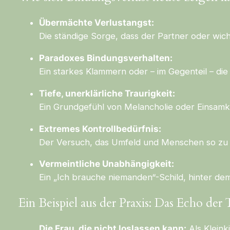
Übermächte Verlustangst:
Die ständige Sorge, dass der Partner oder wic
Paradoxes Bindungsverhalten:
Ein starkes Klammern oder – im Gegenteil – d
Tiefe, unerklärliche Traurigkeit:
Ein Grundgefühl von Melancholie oder Einsamkei
Extremes Kontrollbedürfnis:
Der Versuch, das Umfeld und Menschen so zu k
Vermeintliche Unabhängigkeit:
Ein „Ich brauche niemanden“-Schild, hinter dem
Ein Beispiel aus der Praxis: Das Echo de
Die Frau, die nicht loslassen kann:
Als Kleink