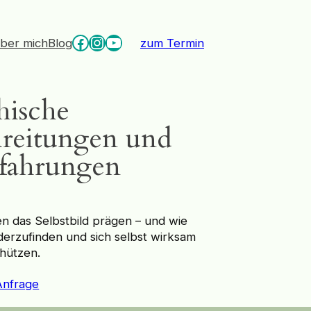
Facebook
Instagram
YouTube
ber mich
Blog
zum Termin
hische
reitungen und
fahrungen
n das Selbstbild prägen – und wie
ederzufinden und sich selbst wirksam
hützen.
Anfrage