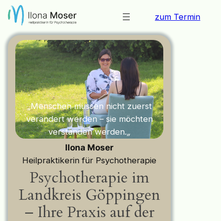
Zum
zum Termin
Inhalt
springen
„Menschen müssen nicht zuerst
verändert werden – sie möchten
verstanden werden.
„
Ilona Moser
Heilpraktikerin für Psychotherapie
Psychotherapie im
Landkreis Göppingen
– Ihre Praxis auf der