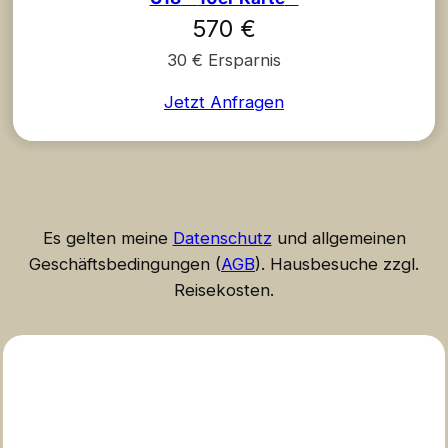
570 €
30 € Ersparnis
Jetzt Anfragen
Es gelten meine
Datenschutz
und allgemeinen
Geschäftsbedingungen (
AGB
). Hausbesuche zzgl.
Reisekosten.